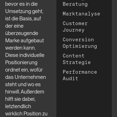
bevor es in die
Beratung
Umsetzung geht,
Marktanalyse
ist die Basis, auf
Customer
der eine
Journey
überzeugende
Conversion
Marke aufgebaut
Optimierung
werden kann.
Diese individuelle
Content
Positionierung
Strategie
ordnet ein, wofür
Performance
das Unternehmen
Audit
steht und wo es
hinwill. Außerdem
hilft sie dabei,
letztendlich
wirklich Position zu