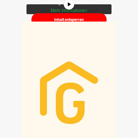
weitergegeben werden.
Mehr Informationen
Inhalt entsperren
Erforderlichen Service akzeptieren
und Inhalte entsperren