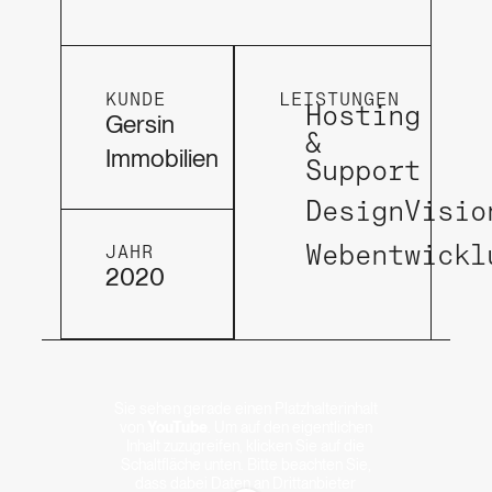
KUNDE
LEISTUNGEN
Hosting
Gersin
&
Immobilien
Support
DesignVisio
Webentwickl
JAHR
2020
Sie sehen gerade einen Platzhalterinhalt
von
YouTube
. Um auf den eigentlichen
Inhalt zuzugreifen, klicken Sie auf die
Schaltfläche unten. Bitte beachten Sie,
dass dabei Daten an Drittanbieter